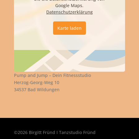
Google Maps.
Datenschutzerklärung
Karte laden
Pump and Jump – Dein Fitnessstudio
Herzog-Georg-Weg 10
34537 Bad Wildungen
©2026 Birgitt Fründ I Tanzstudio Fründ