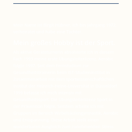
Mein Name ist Birgit Hübner, ich bin Jahrgang 1972,
verheiratet und habe eine Tochter.
Mein großes Hobby ist der Sport.
Als aktive Geräteturnerin absolvierte ich in diesem
Fach 1993 meine erste Übungsleiterlizenz. Aerobic
folgte 1997. Seit dem Fernstudium zur
Gesundheitstrainerin beim IST-Studieninstitut in
Zusammenarbeit mit dem sportwissenschaftlichen
Institut der Heinrich-Heine-Universität in Düsseldorf
1999 befasse ich mich intensiv mit
Gesundheitssport. Die Übungsleiterlizenz Sport in
der Prävention folgte. Seitdem arbeite ich mit
Gruppen im Bereich Wirbelsäulengymnastik, Aerobic
und Entspannung. Diese Arbeit stellt einen
wunderbaren Ausgleich zum zunehmenden Stress