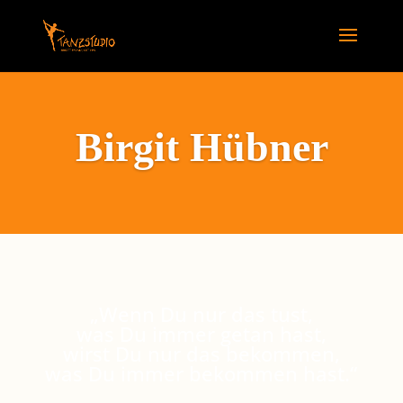
Birgit Hübner
„Wenn Du nur das tust,
was Du immer getan hast,
wirst Du nur das bekommen,
was Du immer bekommen hast.“